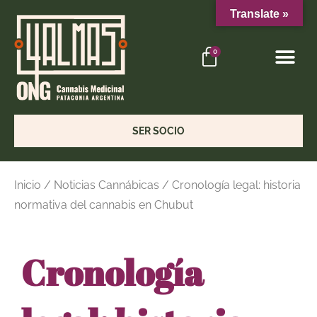
Translate »
4 ALMAS
PORTAL SOCIOS
0
SER SOCIO
Inicio
/
Noticias Cannábicas
/ Cronología legal: historia
normativa del cannabis en Chubut
Cronología