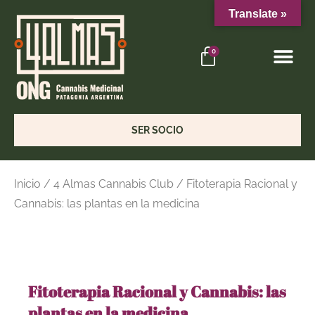
Translate »
4 ALMAS
PORTAL SOCIOS
0
SER SOCIO
Inicio
/
4 Almas Cannabis Club
/ Fitoterapia Racional y
Cannabis: las plantas en la medicina
Fitoterapia Racional y Cannabis: las
plantas en la medicina