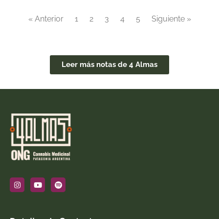
« Anterior
1
2
3
4
5
Siguiente »
Leer más notas de 4 Almas