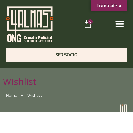
Translate »
4 ALMAS
PORTAL SOCIOS
0
SER SOCIO
Wishlist
Home
Wishlist