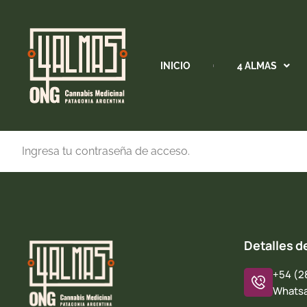
INICIO
4 ALMAS
Ingresa tu contraseña de acceso.
Detalles d
+54 (2
Whatsa