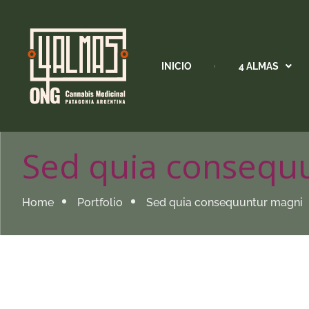
INICIO
4 ALMAS
Sed quia consequ
Home
Portfolio
Sed quia consequuntur magni