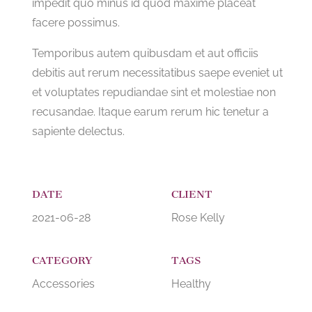
impedit quo minus id quod maxime placeat
facere possimus.
Temporibus autem quibusdam et aut officiis
debitis aut rerum necessitatibus saepe eveniet ut
et voluptates repudiandae sint et molestiae non
recusandae. Itaque earum rerum hic tenetur a
sapiente delectus.
DATE
CLIENT
2021-06-28
Rose Kelly
CATEGORY
TAGS
Accessories
Healthy